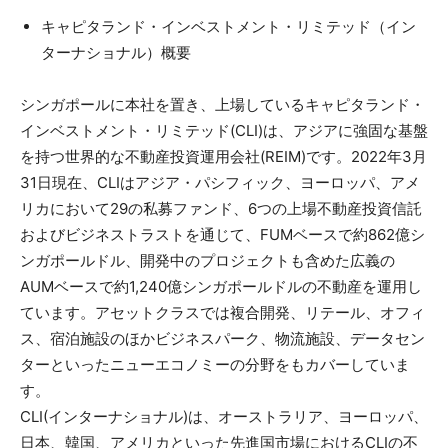
キャピタランド・インベストメント・リミテッド（イン
ターナショナル）概要
シンガポールに本社を置き、上場しているキャピタランド・
インベストメント・リミテッド(CLI)は、アジアに強固な基盤
を持つ世界的な不動産投資運用会社(REIM)です。2022年3月
31日現在、CLIはアジア・パシフィック、ヨーロッパ、アメ
リカにおいて29の私募ファンド、6つの上場不動産投資信託
およびビジネストラストを通じて、FUMベースで約862億シ
ンガポールドル、開発中のプロジェクトも含めた広義の
AUMベースで約1,240億シンガポールドルの不動産を運用し
ています。アセットクラスでは複合開発、リテール、オフィ
ス、宿泊施設のほかビジネスパーク、物流施設、データセン
ターといったニューエコノミーの分野をもカバーしていま
す。
CLI(インターナショナル)は、オーストラリア、ヨーロッパ、
日本、韓国、アメリカといった先進国市場におけるCLIの不