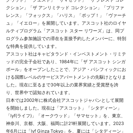
クション」「ザ アンリミテッド コレクション」「プリファ
レンス」「フォックス」「ハリス」「ポップ！」「ヴァーチ
ュ」「イエロー」を展開しています。アスコット社のロイヤ
ルティプログラム「アスコット スター リワーズ」は、同プ
ログラム参加施設での滞在を直接予約したメンバーに、特別
な特典を提供しています。
アスコット社はキャピタランド・インベストメント・リミテ
ッドの完全子会社であり、1984年に「ザ アスコット シンガ
ポール」をオープンしたことで、アジア・パシフィックにお
ける国際レベルのサービスアパートメントの先駆けとなりま
した。現在に至るまで30年以上の業界実績と受賞歴を誇
り、世界中で認知されています。
日本では2002年に株式会社アスコットジャパンとして展開
を開始しました。現在は「アスコット」「シタディーン」
「lyf(ライフ)」「オークウッド」「サマセット」を、東京、
神奈川、京都、大阪、福岡に計21軒展開しています。2023
年6月には「lyf Ginza Tokyo」を、夏には「シタディーン」