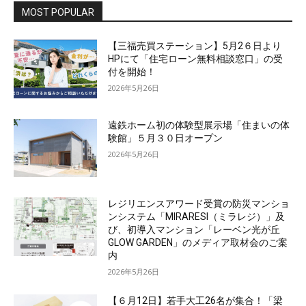
MOST POPULAR
【三福売買ステーション】5月2６日より
HPにて「住宅ローン無料相談窓口」の受
付を開始！
2026年5月26日
遠鉄ホーム初の体験型展示場「住まいの体
験館」５月３０日オープン
2026年5月26日
レジリエンスアワード受賞の防災マンショ
ンシステム「MIRARESI（ミラレジ）」及
び、初導入マンション「レーベン光が丘
GLOW GARDEN」のメディア取材会のご案
内
2026年5月26日
【６月12日】若手大工26名が集合！「梁