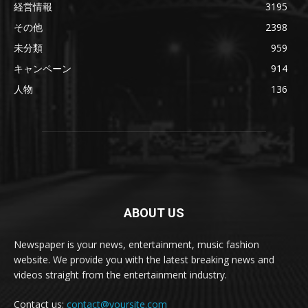
経営情報
3195
その他
2398
未分類
959
キャンペーン
914
人物
136
ABOUT US
Newspaper is your news, entertainment, music fashion
website. We provide you with the latest breaking news and
videos straight from the entertainment industry.
Contact us:
contact@yoursite.com