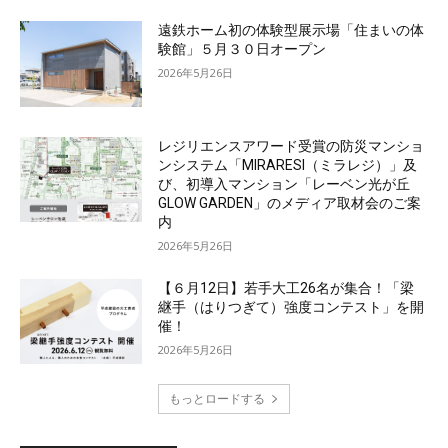
遠鉄ホーム初の体験型展示場「住まいの体
験館」５月３０日オープン
2026年5月26日
レジリエンスアワード受賞の防災マンショ
ンシステム「MIRARESI（ミラレジ）」及
び、初導入マンション「レーベン光が丘
GLOW GARDEN」のメディア取材会のご案
内
2026年5月26日
【６月12日】若手大工26名が集合！「梁
継手（はりつぎて）強度コンテスト」を開
催！
2026年5月26日
もっとロードする