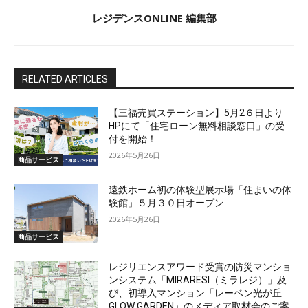
レジデンスONLINE 編集部
RELATED ARTICLES
【三福売買ステーション】5月2６日より
HPにて「住宅ローン無料相談窓口」の受
付を開始！
2026年5月26日
商品サービス
遠鉄ホーム初の体験型展示場「住まいの体
験館」５月３０日オープン
2026年5月26日
商品サービス
レジリエンスアワード受賞の防災マンショ
ンシステム「MIRARESI（ミラレジ）」及
び、初導入マンション「レーベン光が丘
GLOW GARDEN」のメディア取材会のご案