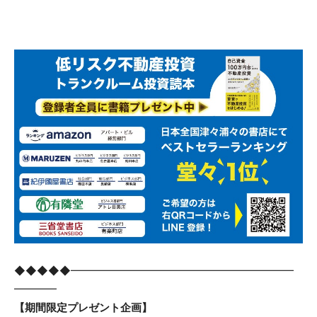
◆◆◆◆◆━━━━━━━━━━━━━━━━━━━━━
━━━━
【期間限定プレゼント企画】