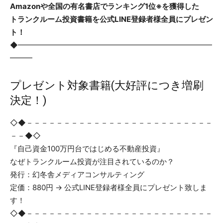
Amazonや全国の有名書店でランキング1位※を獲得した
トランクルーム投資書籍を公式LINE登録者様全員にプレゼン
ト！
◆━━━━━━━━━━━━━━━━━━━━━━━━━━
━━━
プレゼント対象書籍(大好評につき増刷
決定！)
◇◆－－－－－－－－－－－－－－－－－－－－－－－－－
－－◆◇
『自己資金100万円台ではじめる不動産投資』
なぜトランクルーム投資が注目されているのか？
発行：幻冬舎メディアコンサルティング
定価：880円 → 公式LINE登録者様全員にプレゼント致しま
す！
◇◆－－－－－－－－－－－－－－－－－－－－－－－－－