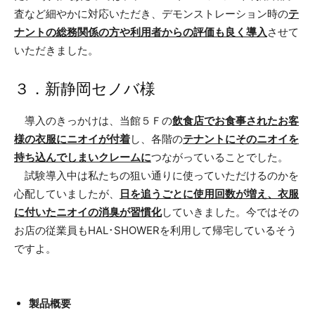
査など細やかに対応いただき、デモンストレーション時の
テ
ナントの総務関係の方や利用者からの評価も良く導入
させて
いただきました。
３．新静岡セノバ様
導入のきっかけは、当館５Ｆの
飲食店でお食事されたお客
様の衣服にニオイが付着
し、各階の
テナントにそのニオイを
持ち込んでしまいクレームに
つながっていることでした。
試験導入中は私たちの狙い通りに使っていただけるのかを
心配していましたが、
日を追うごとに使用回数が増え、衣服
に付いたニオイの消臭が習慣化
していきました。今ではその
お店の従業員もHAL･SHOWERを利用して帰宅しているそう
ですよ。
製品概要