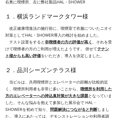
右奥に喫煙所、左に弊社製品HAL・SHOWER
１．横浜ランドマークタワー様
改正健康増進法の施行前に、喫煙室で衣服についたニオイ
対策としてHAL・SHOWER導入の検討を始めました。
テスト設置をすると
非喫煙者の方の評価が高く
、それを受
けて喫煙者の方のご利用が増えたようです。 併せて
テナン
ト様からも高い評価
をいただき、導入を決定しました。
２．品川シーズンテラス様
当ビルは、共用喫煙所とエレベーターの距離が比較的近
く、喫煙所利用者も非常に多いことから、
喫煙所を利用した
方のエレベーターへの持込臭対策が大きな課題
となっていま
した。そんな悩みを抱えて参加した展示会で HAL・
SHOWERを初めて知り、
問題解決につながると判断
しまし
た。 導入にあたっては、デモンストレーションや利用者調