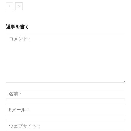
返事を書く
コ
メ
名
ン
前
ト：
E
メ
ー
ウ
ル
ェ