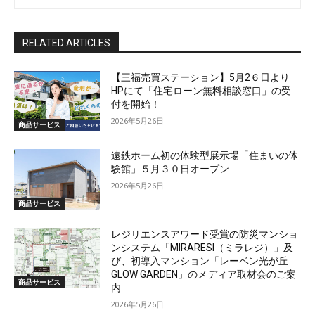
RELATED ARTICLES
【三福売買ステーション】5月2６日より
HPにて「住宅ローン無料相談窓口」の受
付を開始！
2026年5月26日
商品サービス
遠鉄ホーム初の体験型展示場「住まいの体
験館」５月３０日オープン
2026年5月26日
商品サービス
レジリエンスアワード受賞の防災マンショ
ンシステム「MIRARESI（ミラレジ）」及
び、初導入マンション「レーベン光が丘
GLOW GARDEN」のメディア取材会のご案
商品サービス
内
2026年5月26日