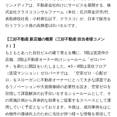
リンメディアは、不動産会社向けにサービスを展開する、株
式会社クラスココンサルファーム（本社：石川県金沢市/代
表取締役社長：小村典弘以下、クラスコ）が、日本で販売を
行うフランス発の高輝度LEDパネルです。
【三好不動産 新店舗の概要（三好不動産 担当者様コメン
ト）】
もともとあった自社ビルの建て替えを機に、1階は賃貸仲介
店舗、2階は不動産オーナー向けショールーム「ゼロパー
チ」を新たに開設をいたしました。※3～9階は居住フロア
（賃貸マンション）ゼロパーチでは、「空室ゼロ・心配ゼ
ロ」をスローガンに不動産オーナーにとって大きな課題であ
るリノベーションや大規模修繕の必要性を説き、空室ゼロを
目指して課題解決のお手伝いをするショールームとして、そ
の実施計画から具体的な効果をご提案するスペースとして運
用していく予定となっております。今後は、成功事例をはじ
め物件の価値向上のために当社が持つ様々な情報を発信して