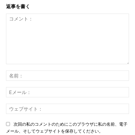
返事を書く
コ
メ
名
ン
前
ト：
E
メ
ー
ウ
ル
ェ
ブ
次回の私のコメントのためにこのブラウザに私の名前、電子
サ
メール、そしてウェブサイトを保存してください。
イ