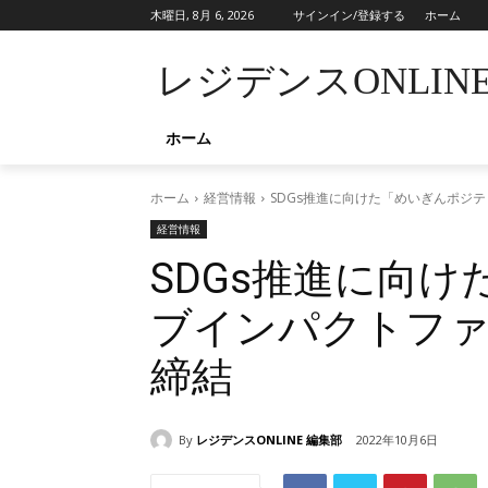
木曜日, 8月 6, 2026
サインイン/登録する
ホーム
レジデンスONLIN
ホーム
ホーム
経営情報
SDGs推進に向けた「めいぎんポジ
経営情報
SDGs推進に向
ブインパクトフ
締結
By
レジデンスONLINE 編集部
2022年10月6日