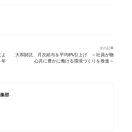
次の記事
によ
大和財託、月次給与を平均8%引上げ ～社員が物
４年
心共に豊かに働ける環境づくりを推進～
編集部