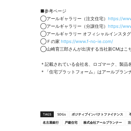
■参考ページ
◯アールギャラリー（注文住宅）
https://www
◯アールギャラリー（分譲住宅）
https://ww
◯アールギャラリー オフィシャルインスタ
◯Ｆの家
https://www.f-no-ie.com/
◯山崎育三郎さんが出演する当社新CMはこ
＊記載されている会社名、ロゴマーク、製品
＊「住宅プラットフォーム」はアールプランナー
TAGS
SDGs
ポジティブインパクトファイナンス
名古屋銀行
戸建住宅
株式会社アールプランナー
注