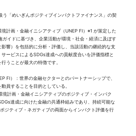
取り扱う「めいぎんポジティブインパクトファイナンス」の契
計画・金融イニシアティブ（UNEP FI）※1 が策定した
施ガイドに基づき、企業活動が環境・社会・経済に及ぼす
な影響）を包括的に分析・評価し、当該活動の継続的な支
サービスによるSDGs達成への貢献度合いを評価指標と
を行うことが最大の特徴です。
EP FI）：世界の金融セクターとのパートナーシップで、
を動員することを目的としている。
環境計画・金融イニシアティブのポジティブ・インパク
SDGs達成に向けた金融の共通枠組みであり、持続可能な
、ポジティブ・ネガティブの両面からインパクト評価を行