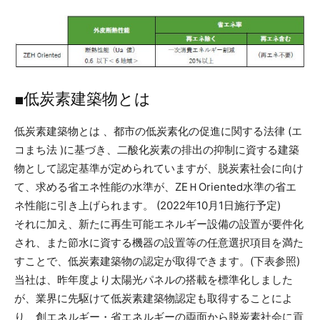
■低炭素建築物とは
低炭素建築物とは 、都市の低炭素化の促進に関する法律 (エ
コまち法 )に基づき、二酸化炭素の排出の抑制に資する建築
物として認定基準が定められていますが、脱炭素社会に向け
て、求める省エネ性能の水準が、ZEＨOriented水準の省エ
ネ性能に引き上げられます。 (2022年10月1日施行予定)
それに加え、新たに再生可能エネルギー設備の設置が要件化
され、また節水に資する機器の設置等の任意選択項目を満た
すことで、低炭素建築物の認定が取得できます。(下表参照)
当社は、昨年度より太陽光パネルの搭載を標準化しました
が、業界に先駆けて低炭素建築物認定も取得することによ
り、創エネルギー・省エネルギーの両面から脱炭素社会に貢