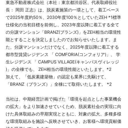
東急不動産株式会社（本社：東京都渋谷区、代表取締役社
長： 岡田 正志）は、脱炭素施策の一環として、着工ベース
で2025年度約50％、2030年度100％としていたZEH *1標準
仕様化の当初目標を前倒し、2023年度以降に着工する全て
の分譲マンション「BRANZ(ブランズ)」をZEH相当の環境性
能とすることを決定しましたのでお知らせいたします。ま
た、分譲マンションだけでなく、2025年度以降に着工する
都市型賃貸レジデンス 「 COMFORIA(コンフォリア)」、 学
生レジデンス 「 CAMPUS VILLAGE(キャンパスヴィレッジ
)」の全棟でも、 ZEH相当の環境性能といたします。*2
加えて、「低炭素建築物」の認定も業界に先駆けて、
「BRANZ（ブランズ）」全棟にて取得いたします。 *2
当社は、中期経営計画で掲げた「環境を起点とした事業機会
の拡大」をより加速させていくため、脱炭素社会の実現に向
けた具体取組みの早期実現とともに、対象の拡大、多種多様
な環境取組みを施設へ反映させていき、お客様へ環境貢献価