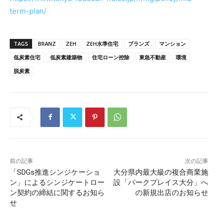
term-plan/
TAGS
BRANZ
ZEH
ZEH水準住宅
ブランズ
マンション
低炭素住宅
低炭素建築物
住宅ローン控除
東急不動産
環境
脱炭素
前の記事
次の記事
「SDGs推進シンジケーショ
大分県内最大級の複合商業施
ン」によるシンジケートロー
設「パークプレイス大分」へ
ン契約の締結に関するお知ら
の新規出店のお知らせ
せ