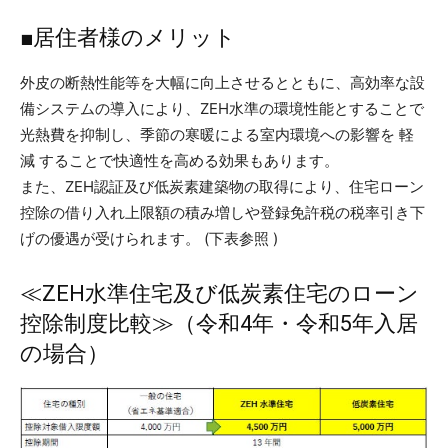
■居住者様のメリット
外皮の断熱性能等を大幅に向上させるとともに、高効率な設
備システムの導入により、ZEH水準の環境性能とすることで
光熱費を抑制し、季節の寒暖による室内環境への影響を 軽
減 することで快適性を高める効果もあります。
また、ZEH認証及び低炭素建築物の取得により、住宅ローン
控除の借り入れ上限額の積み増しや登録免許税の税率引き下
げの優遇が受けられます。 (下表参照 )
≪ZEH水準住宅及び低炭素住宅のローン
控除制度比較≫（令和4年・令和5年入居
の場合）