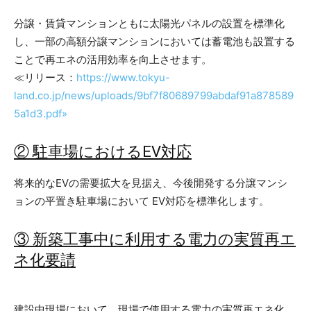
分譲・賃貸マンションともに太陽光パネルの設置を標準化
し、一部の高額分譲マンションにおいては蓄電池も設置する
ことで再エネの活用効率を向上させます。
≪リリース：
https://www.tokyu-
land.co.jp/news/uploads/9bf7f80689799abdaf91a878589
5a1d3.pdf»
② 駐車場におけるEV対応
将来的なEVの需要拡大を見据え、今後開発する分譲マンシ
ョンの平置き駐車場において EV対応を標準化します。
③ 新築工事中に利用する電力の実質再エ
ネ化要請
建設中現場において、現場で使用する電力の実質再エネ化