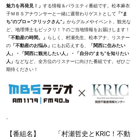
魅力を再発見！」
する情報＆バラエティ番組です。松本麻衣
子ＭＢＳアナウンサーと一緒に週替わりゲストとして
「”ま
ち”のプロ＝”クリックさん”」
からグルメやイベント、観光な
ど、地理博士もビックリ！？のご当地情報をお届けします！
「不動産の時間。」
らしく、村瀬先生、松本アナ、リスナー
の
「不動産のお悩み」
にもお応えする、
「関西に住みたい
人」・「関西に観光したい人」・「自分の”まち”を知りたい
人」
などなど、全方位のリスナーに向けた番組です。ぜひご
期待ください！
。
【番組名】 「村瀬哲史とKRIC！不動