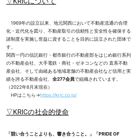
▽KRICについて
1969年の設立以来、地元関西において不動産流通の合理
化・近代化を図り、不動産取引の信頼性と安全性を確保する
諸制度を実施し世益に資することを目的に設立された団体で
す。
関西一円の信託銀行・都市銀行の不動産部をはじめ銀行系列
の不動産会社、大手電鉄・商社・ゼネコンなどの 直系不動
産会社、そして由緒ある地域老舗の不動産会社など信用と実
績を誇る不動産会社、
全277会員
で組織されています。
（2022年8月末現在）
HPはこちら→
https://kric.co.jp/
▽KRICの社会的使命
「競い合うことよりも、響き合うこと。」「PRIDE OF