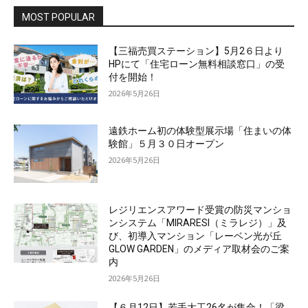
MOST POPULAR
【三福売買ステーション】5月2６日より
HPにて「住宅ローン無料相談窓口」の受
付を開始！
2026年5月26日
遠鉄ホーム初の体験型展示場「住まいの体
験館」５月３０日オープン
2026年5月26日
レジリエンスアワード受賞の防災マンショ
ンシステム「MIRARESI（ミラレジ）」及
び、初導入マンション「レーベン光が丘
GLOW GARDEN」のメディア取材会のご案
内
2026年5月26日
【６月12日】若手大工26名が集合！「梁