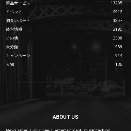
商品サービス
13285
イベント
4912
調査レポート
3857
経営情報
3195
その他
2398
未分類
959
キャンペーン
914
人物
136
ABOUT US
Newspaper is your news, entertainment, music fashion