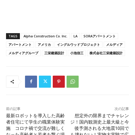
TAGS
Alpha Construction Co. Inc.
LA
SORAアパートメント
アパートメント
アメリカ
イングルウッドプロジェクト
メルディア
メルディアグループ
三栄建築設計
小池信三
株式会社三栄建築設計
前の記事
次の記事
最新ロボットを導入した高齢
想定外の限界までチャレン
者住宅にて学生の職業体験実
ジ！国内観測史上最大級と今
施 コロナ禍で交流が難しく
後予測される大地震10回で
なった高齢者と若者を繋ぐ場
も壊れない！実物大実験で広