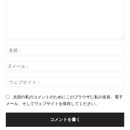
コ
メ
名
ン
前
ト：
E
メ
ー
ウ
ル
ェ
ブ
次回の私のコメントのためにこのブラウザに私の名前、電子
サ
メール、そしてウェブサイトを保存してください。
イ
ト