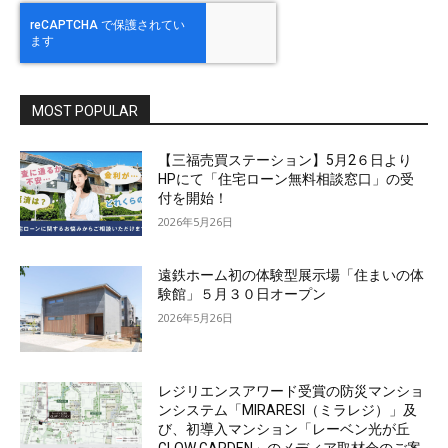
MOST POPULAR
【三福売買ステーション】5月2６日より
HPにて「住宅ローン無料相談窓口」の受
付を開始！
2026年5月26日
遠鉄ホーム初の体験型展示場「住まいの体
験館」５月３０日オープン
2026年5月26日
レジリエンスアワード受賞の防災マンショ
ンシステム「MIRARESI（ミラレジ）」及
び、初導入マンション「レーベン光が丘
GLOW GARDEN」のメディア取材会のご案