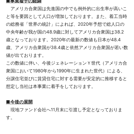
■
事業着手の経緯
アメリカ合衆国は先進国の中でも例外的に出生率が高いこ
と等を要因として人口が増加しております。また、着工当時
の総務省「世界の統計」によれば、2020年予想で総人口の
中央年齢が我が国の48.9歳に対してアメリカ合衆国は38.2
歳となっております。2020年の最新の数値も日本が48.4
歳、アメリカ合衆国が38.4歳と依然アメリカ合衆国が若い数
値が出ております。
この数値に伴い、今後ジェネレーションＹ世代（アメリカ合
衆国において1980年から1990年に生まれた世代）による、
分譲住宅並びに賃貸住宅に対する需要が安定的に推移すると
想定し当社は本事業に着手をしております。
■
今後の展開
現地ファンド会社へ11月末に引渡し予定となっておりま
す。