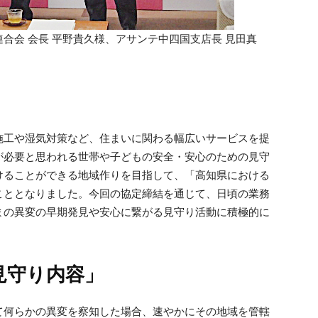
合会 会長 平野貴久様、アサンテ中四国支店長 見田真
施工や湿気対策など、住まいに関わる幅広いサービスを提
が必要と思われる世帯や子どもの安全・安心のための見守
けることができる地域作りを目指して、「高知県における
こととなりました。今回の協定締結を通じて、日頃の業務
まの異変の早期発見や安心に繋がる見守り活動に積極的に
見守り内容」
て何らかの異変を察知した場合、速やかにその地域を管轄