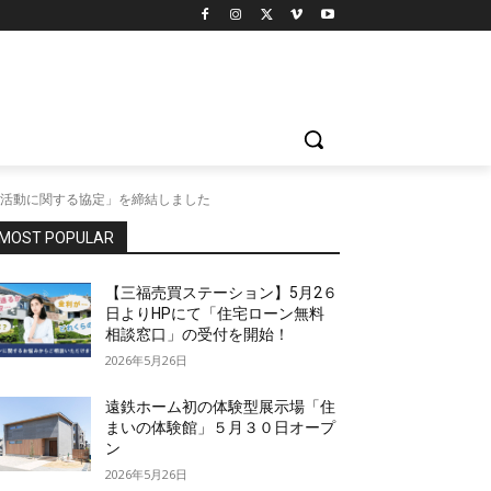
活動に関する協定」を締結しました
MOST POPULAR
【三福売買ステーション】5月2６
日よりHPにて「住宅ローン無料
相談窓口」の受付を開始！
2026年5月26日
遠鉄ホーム初の体験型展示場「住
まいの体験館」５月３０日オープ
ン
2026年5月26日