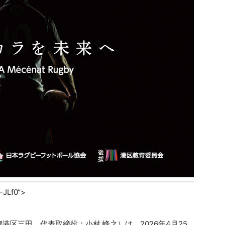
-JLf0“>
区三田、代表取締役：小村 峰之）は、2026年4月25