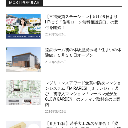
MOST POPULAR
【三福売買ステーション】5月2６日より
HPにて「住宅ローン無料相談窓口」の受
付を開始！
2026年5月26日
遠鉄ホーム初の体験型展示場「住まいの体
験館」５月３０日オープン
2026年5月26日
レジリエンスアワード受賞の防災マンショ
ンシステム「MIRARESI（ミラレジ）」及
び、初導入マンション「レーベン光が丘
GLOW GARDEN」のメディア取材会のご案
内
2026年5月26日
【６月12日】若手大工26名が集合！「梁