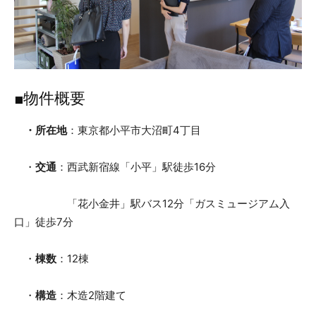
■物件概要
・所在地
：東京都小平市大沼町4丁目
・
交通
：西武新宿線「小平」駅徒歩16分
「花小金井」駅バス12分「ガスミュージアム入
口」徒歩7分
・
棟数
：12棟
・
構造
：木造2階建て