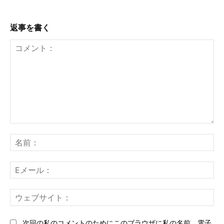
返事を書く
コ
メ
名
ン
前
ト：
E
メ
ー
ウ
ル
ェ
ブ
次回の私のコメントのためにこのブラウザに私の名前、電子