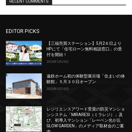
EDITOR PICKS
【三福売買ステーション】5月2６日より
HPにて「住宅ローン無料相談窓口」の受
付を開始！
2026年5月26日
遠鉄ホーム初の体験型展示場「住まいの体
験館」５月３０日オープン
2026年5月26日
レジリエンスアワード受賞の防災マンショ
ンシステム「MIRARESI（ミラレジ）」及
び、初導入マンション「レーベン光が丘
GLOW GARDEN」のメディア取材会のご案
内