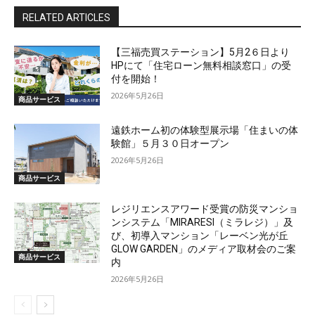
RELATED ARTICLES
【三福売買ステーション】5月2６日より
HPにて「住宅ローン無料相談窓口」の受
付を開始！
2026年5月26日
商品サービス
遠鉄ホーム初の体験型展示場「住まいの体
験館」５月３０日オープン
2026年5月26日
商品サービス
レジリエンスアワード受賞の防災マンショ
ンシステム「MIRARESI（ミラレジ）」及
び、初導入マンション「レーベン光が丘
GLOW GARDEN」のメディア取材会のご案
商品サービス
内
2026年5月26日