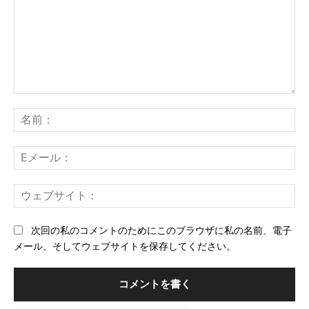
コ
メ
名
ン
前
ト：
E
メ
ー
ウ
ル
ェ
ブ
次回の私のコメントのためにこのブラウザに私の名前、電子
サ
メール、そしてウェブサイトを保存してください。
イ
ト