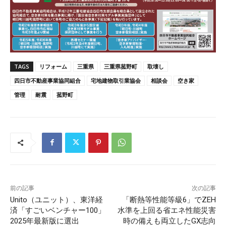
TAGS
リフォーム
三重県
三重県菰野町
取壊し
四日市不動産事業協同組合
宅地建物取引業協会
相談会
空き家
管理
耐震
菰野町
前の記事
次の記事
Unito（ユニット）、東洋経
「断熱等性能等級6」でZEH
済「すごいベンチャー100」
水準を上回る省エネ性能災害
2025年最新版に選出
時の備えも両立したGX志向