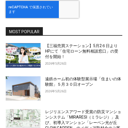
MOST POPULAR
【三福売買ステーション】5月2６日より
HPにて「住宅ローン無料相談窓口」の受
付を開始！
2026年5月26日
遠鉄ホーム初の体験型展示場「住まいの体
験館」５月３０日オープン
2026年5月26日
レジリエンスアワード受賞の防災マンショ
ンシステム「MIRARESI（ミラレジ）」及
び、初導入マンション「レーベン光が丘