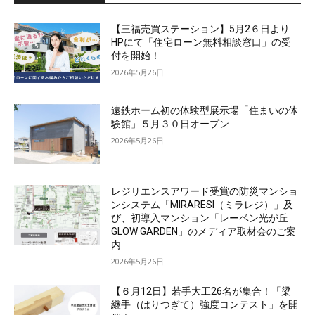
【三福売買ステーション】5月2６日より
HPにて「住宅ローン無料相談窓口」の受
付を開始！
2026年5月26日
遠鉄ホーム初の体験型展示場「住まいの体
験館」５月３０日オープン
2026年5月26日
レジリエンスアワード受賞の防災マンショ
ンシステム「MIRARESI（ミラレジ）」及
び、初導入マンション「レーベン光が丘
GLOW GARDEN」のメディア取材会のご案
内
2026年5月26日
【６月12日】若手大工26名が集合！「梁
継手（はりつぎて）強度コンテスト」を開