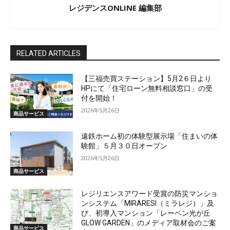
レジデンスONLINE 編集部
RELATED ARTICLES
【三福売買ステーション】5月2６日より
HPにて「住宅ローン無料相談窓口」の受
付を開始！
2026年5月26日
商品サービス
遠鉄ホーム初の体験型展示場「住まいの体
験館」５月３０日オープン
2026年5月26日
商品サービス
レジリエンスアワード受賞の防災マンショ
ンシステム「MIRARESI（ミラレジ）」及
び、初導入マンション「レーベン光が丘
GLOW GARDEN」のメディア取材会のご案
商品サービス