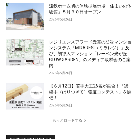
遠鉄ホーム初の体験型展示場「住まいの体
験館」５月３０日オープン
2026年5月26日
レジリエンスアワード受賞の防災マンショ
ンシステム「MIRARESI（ミラレジ）」及
び、初導入マンション「レーベン光が丘
GLOW GARDEN」のメディア取材会のご案
内
2026年5月26日
【６月12日】若手大工26名が集合！「梁
継手（はりつぎて）強度コンテスト」を開
催！
2026年5月26日
もっとロードする