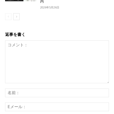
内
2026年5月26日
返事を書く
コ
メ
名
ン
前
ト：
E
メ