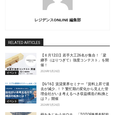
レジデンスONLINE 編集部
RELATED ARTICLES
【６月12日】若手大工26名が集合！「梁
継手（はりつぎて）強度コンテスト」を開
催！
2026年5月26日
イベント
【6/16】賃貸業界セミナー『賃料上昇で退
去が減少…！？ 繁忙期の変化から見えた管
理会社がいま考えるべき収益構造の転換と
は？』開催
イベント
2026年5月26日
樹をあじわうサウナ、「TOTOPA博多駅前