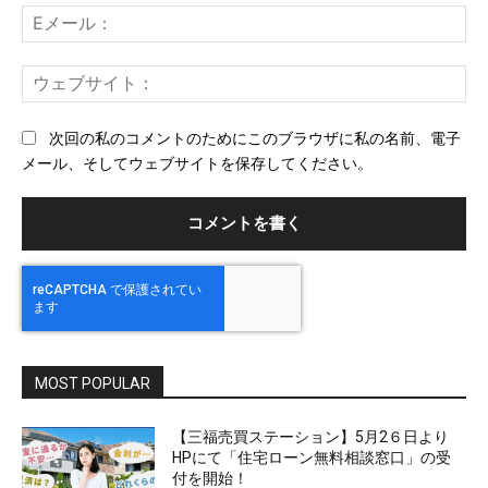
ト：
E
メ
ー
ウ
ル
ェ
ブ
次回の私のコメントのためにこのブラウザに私の名前、電子
サ
メール、そしてウェブサイトを保存してください。
イ
ト
MOST POPULAR
【三福売買ステーション】5月2６日より
HPにて「住宅ローン無料相談窓口」の受
付を開始！