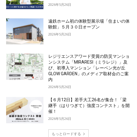
2026年5月26日
遠鉄ホーム初の体験型展示場「住まいの体
験館」５月３０日オープン
2026年5月26日
レジリエンスアワード受賞の防災マンショ
ンシステム「MIRARESI（ミラレジ）」及
び、初導入マンション「レーベン光が丘
GLOW GARDEN」のメディア取材会のご案
内
2026年5月26日
【６月12日】若手大工26名が集合！「梁
継手（はりつぎて）強度コンテスト」を開
催！
2026年5月26日
もっとロードする