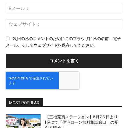
ト：
E
メ
ー
ウ
ル
ェ
ブ
次回の私のコメントのためにこのブラウザに私の名前、電子
サ
メール、そしてウェブサイトを保存してください。
イ
ト
MOST POPULAR
【三福売買ステーション】5月2６日より
HPにて「住宅ローン無料相談窓口」の受
付を開始！