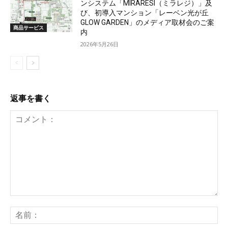
ンシステム「MIRARESI（ミラレジ）」及
び、初導入マンション「レーベン光が丘
GLOW GARDEN」のメディア取材会のご案
商品サービス
内
2026年5月26日
返事を書く
コ
メ
名
ン
前