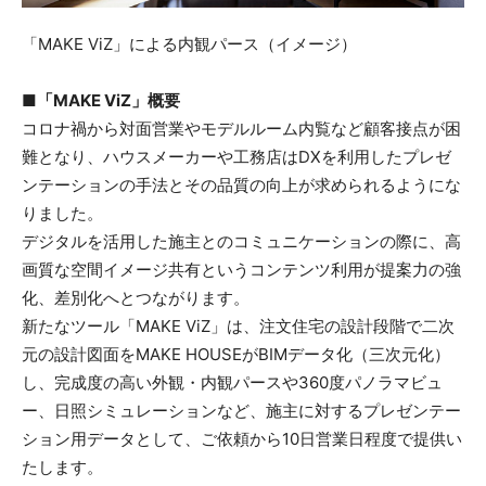
「MAKE ViZ」による内観パース（イメージ）
■「MAKE ViZ」概要
コロナ禍から対面営業やモデルルーム内覧など顧客接点が困
難となり、ハウスメーカーや工務店はDXを利用したプレゼ
ンテーションの手法とその品質の向上が求められるようにな
りました。
デジタルを活用した施主とのコミュニケーションの際に、高
画質な空間イメージ共有というコンテンツ利用が提案力の強
化、差別化へとつながります。
新たなツール「MAKE ViZ」は、注文住宅の設計段階で二次
元の設計図面をMAKE HOUSEがBIMデータ化（三次元化）
し、完成度の高い外観・内観パースや360度パノラマビュ
ー、日照シミュレーションなど、施主に対するプレゼンテー
ション用データとして、ご依頼から10日営業日程度で提供い
たします。