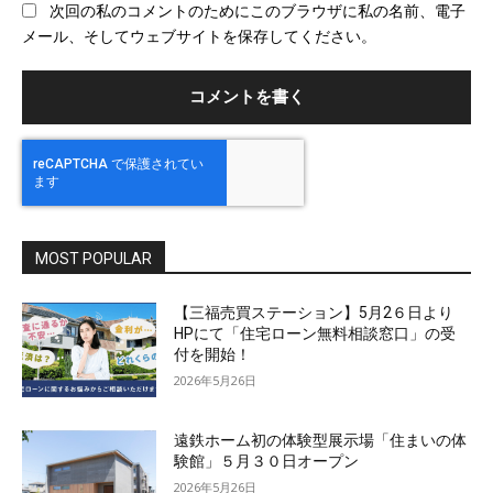
次回の私のコメントのためにこのブラウザに私の名前、電子
サ
メール、そしてウェブサイトを保存してください。
イ
ト
MOST POPULAR
【三福売買ステーション】5月2６日より
HPにて「住宅ローン無料相談窓口」の受
付を開始！
2026年5月26日
遠鉄ホーム初の体験型展示場「住まいの体
験館」５月３０日オープン
2026年5月26日