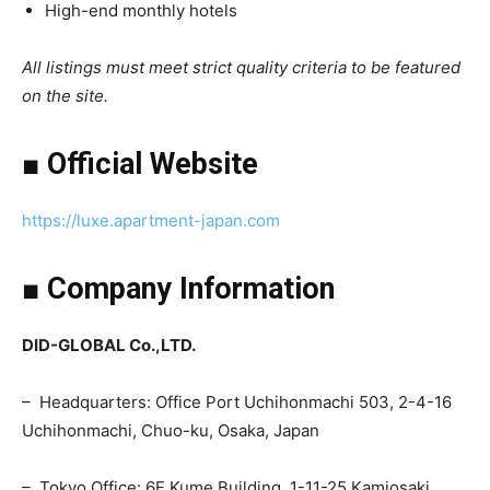
High-end monthly hotels
All listings must meet strict quality criteria to be featured
on the site.
■ Official Website
https://luxe.apartment-japan.com
■ Company Information
DID-GLOBAL Co.,LTD.
– Headquarters: Office Port Uchihonmachi 503, 2-4-16
Uchihonmachi, Chuo-ku, Osaka, Japan
– Tokyo Office: 6F Kume Building, 1-11-25 Kamiosaki,