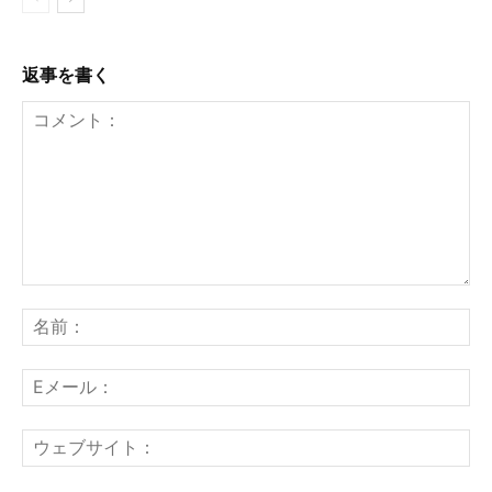
返事を書く
コ
メ
名
ン
前
ト：
E
メ
ー
ウ
ル
ェ
ブ