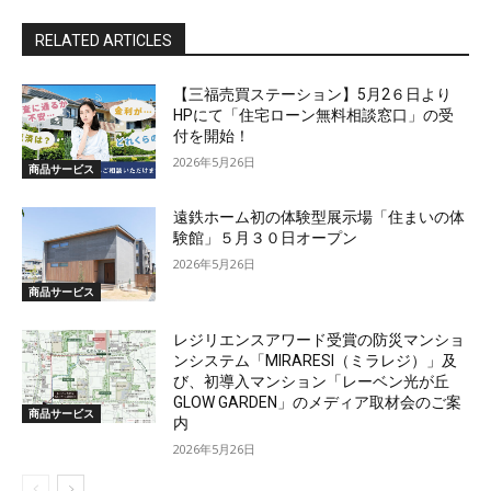
RELATED ARTICLES
【三福売買ステーション】5月2６日より
HPにて「住宅ローン無料相談窓口」の受
付を開始！
2026年5月26日
商品サービス
遠鉄ホーム初の体験型展示場「住まいの体
験館」５月３０日オープン
2026年5月26日
商品サービス
レジリエンスアワード受賞の防災マンショ
ンシステム「MIRARESI（ミラレジ）」及
び、初導入マンション「レーベン光が丘
GLOW GARDEN」のメディア取材会のご案
商品サービス
内
2026年5月26日