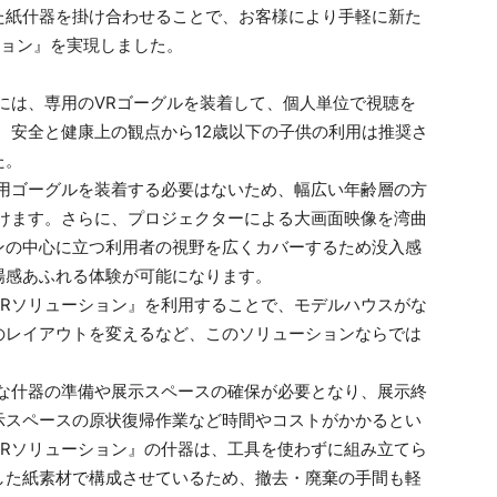
た紙什器を掛け合わせることで、お客様により手軽に新た
ション』を実現しました。
には、専用のVRゴーグルを装着して、個人単位で視聴を
、安全と健康上の観点から12歳以下の子供の利用は推奨さ
た。
用ゴーグルを装着する必要はないため、幅広い年齢層の方
だけます。さらに、プロジェクターによる大画面映像を湾曲
ンの中心に立つ利用者の視野を広くカバーするため没入感
場感あふれる体験が可能になります。
Rソリューション』を利用することで、モデルハウスがな
のレイアウトを変えるなど、このソリューションならでは
な什器の準備や展示スペースの確保が必要となり、展示終
示スペースの原状復帰作業など時間やコストがかかるとい
VRソリューション』の什器は、工具を使わずに組み立てら
した紙素材で構成させているため、撤去・廃棄の手間も軽