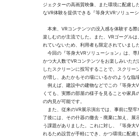
ジェクターの高画質映像、また環境に配慮し
なVR体験を提供できる『等身大VRソリュー
本来、VRコンテンツの没入感を体験する際
楽しむのが主流でした。また、VRゴーグルは
れていないため、利用者も限定されていまし
今回の『等身大VRソリューション』は、専
かつ大人数でVRコンテンツをお楽しみいた
したスクリーンに投写することで、スクリー
が増し、あたかもその場にいるかのような臨
例えば、建設中の建物などでこの『等身大V
くても、実際の部屋の様子を見ることや家具
の内見が可能です。
また、従来のVR展示演出では、事前に堅牢
了後には、その什器の撤去・廃棄に加え、展
う課題がありました。これに対し、『等身大
れるため設営が手軽にでき、かつ環境に配慮