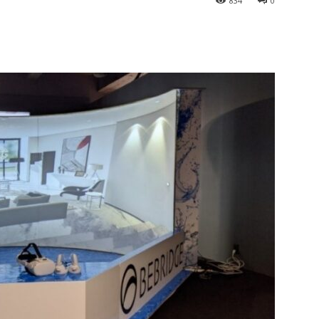
834
0