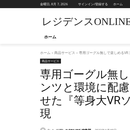
金曜日, 8月 7, 2026
サインイン/登録する
ホーム
レジデンスONLIN
ホーム
ホーム
商品サービス
専用ゴーグル無しで楽しめるVR
商品サービス
専用ゴーグル無し
ンツと環境に配慮
せた『等身大VR
現