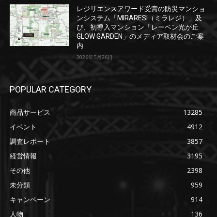
レジリエンスアワード受賞の防災マンショ
ンシステム「MIRARESI（ミラレジ）」及
び、初導入マンション「レーベン光が丘
GLOW GARDEN」のメディア取材会のご案
内
2026年5月26日
POPULAR CATEGORY
商品サービス
13285
イベント
4912
調査レポート
3857
経営情報
3195
その他
2398
未分類
959
キャンペーン
914
人物
136