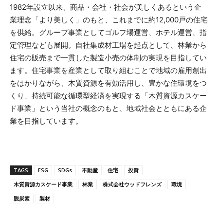
1982年設立以来、商品・会社・社会が美しくあるという企
業理念「より美しく」のもと、これまでに約12,000戸の住宅
を供給。グループ事業としてゴルフ場運営、ホテル運営、指
定管理なども展開。自社集成材工場を起点として、林業から
住宅の販売まで一貫した製造小売の体制の実現を目指してい
ます。住宅事業を産業として取り組むことで地域の雇用創出
をはかりながら、木質資源を有効活用し、豊かな住環境をつ
くり、持続可能な循環型経済を実現する「木質資源カスケー
ド事業」という当社の概念のもと、地域社会とともにある企
業を目指しています。
TAGS
ESG
SDGs
不動産
住宅
投資
木質資源カスケード事業
林業
株式会社ウッドフレンズ
環境
脱炭素
製材