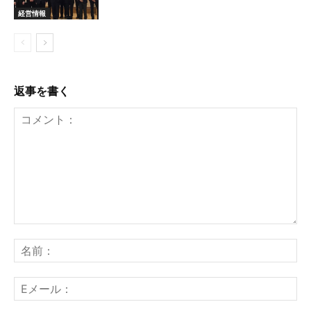
経営情報
返事を書く
コ
名
メ
前
ン
：
E
ト
メ
：