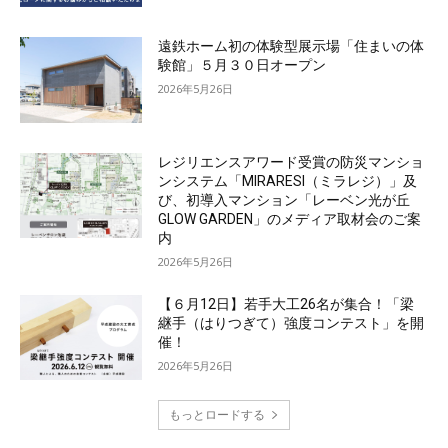
遠鉄ホーム初の体験型展示場「住まいの体
験館」５月３０日オープン
2026年5月26日
レジリエンスアワード受賞の防災マンショ
ンシステム「MIRARESI（ミラレジ）」及
び、初導入マンション「レーベン光が丘
GLOW GARDEN」のメディア取材会のご案
内
2026年5月26日
【６月12日】若手大工26名が集合！「梁
継手（はりつぎて）強度コンテスト」を開
催！
2026年5月26日
もっとロードする