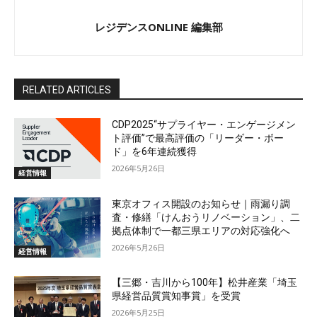
レジデンスONLINE 編集部
RELATED ARTICLES
CDP2025“サプライヤー・エンゲージメン
ト評価”で最高評価の「リーダー・ボー
ド」を6年連続獲得
2026年5月26日
経営情報
東京オフィス開設のお知らせ｜雨漏り調
査・修繕「けんおうリノベーション」、二
拠点体制で一都三県エリアの対応強化へ
2026年5月26日
経営情報
【三郷・吉川から100年】松井産業「埼玉
県経営品質賞知事賞」を受賞
2026年5月25日