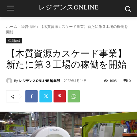
レジデンスONLINE
ホーム
経営情報
【木質資源カスケード事業】新たに第３工場の稼働を
開始
経営情報
【木質資源カスケード事業】
新たに第３工場の稼働を開始
By
レジデンスONLINE 編集部
2022年1月14日
1003
0