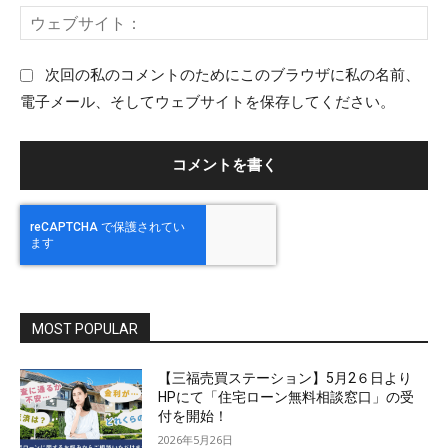
ー
ウ
ル
ェ
：
ブ
次回の私のコメントのためにこのブラウザに私の名前、
サ
電子メール、そしてウェブサイトを保存してください。
イ
ト
：
MOST POPULAR
【三福売買ステーション】5月2６日より
HPにて「住宅ローン無料相談窓口」の受
付を開始！
2026年5月26日