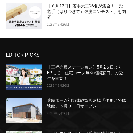
【６月12日】若手大工26名が集合！「梁
継手（はりつぎて）強度コンテスト」を開
催！
2026年5月26日
EDITOR PICKS
【三福売買ステーション】5月2６日より
HPにて「住宅ローン無料相談窓口」の受
付を開始！
2026年5月26日
遠鉄ホーム初の体験型展示場「住まいの体
験館」５月３０日オープン
2026年5月26日