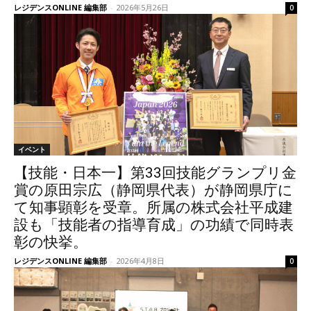
レジデンスONLINE 編集部
-
2026年5月26日
0
イベント
【技能・日本一】第33回技能グランプリ金
賞の原田宗広（静岡県代表）が静岡県庁に
て知事顕彰を受章。所属の株式会社平成建
設も「技能者の指導育成」の功績で同時表
彰の快挙。
レジデンスONLINE 編集部
-
2026年4月8日
0