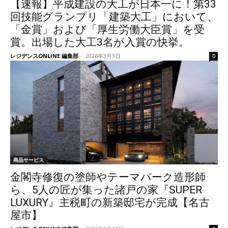
【速報】平成建設の大工が日本一に！第33
回技能グランプリ「建築大工」において、
「金賞」および「厚生労働大臣賞」を受
賞。出場した大工3名が入賞の快挙。
レジデンスONLINE 編集部
-
2026年3月3日
0
商品サービス
金閣寺修復の塗師やテーマパーク造形師
ら、5人の匠が集った諸戸の家『SUPER
LUXURY』主税町の新築邸宅が完成【名古
屋市】