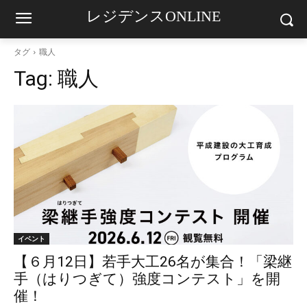
レジデンスONLINE
タグ
職人
Tag:
職人
イベント
【６月12日】若手大工26名が集合！「梁継
手（はりつぎて）強度コンテスト」を開
催！