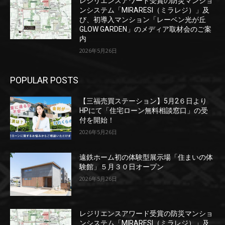
レジリエンスアワード受賞の防災マンショ
ンシステム「MIRARESI（ミラレジ）」及
び、初導入マンション「レーベン光が丘
GLOW GARDEN」のメディア取材会のご案
内
2026年5月26日
POPULAR POSTS
【三福売買ステーション】5月2６日より
HPにて「住宅ローン無料相談窓口」の受
付を開始！
2026年5月26日
遠鉄ホーム初の体験型展示場「住まいの体
験館」５月３０日オープン
2026年5月26日
レジリエンスアワード受賞の防災マンショ
ンシステム「MIRARESI（ミラレジ）」及