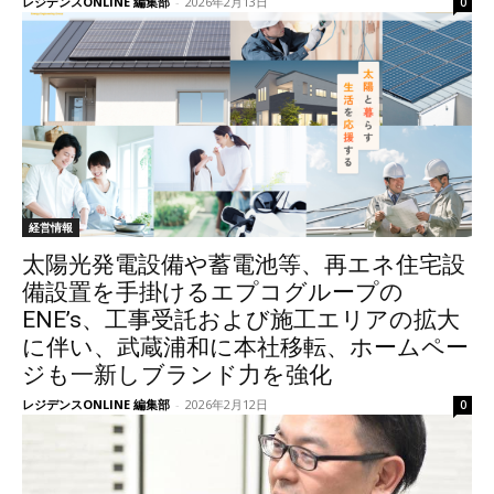
レジデンスONLINE 編集部
-
2026年2月13日
0
経営情報
太陽光発電設備や蓄電池等、再エネ住宅設
備設置を手掛けるエプコグループの
ENE’s、工事受託および施工エリアの拡大
に伴い、武蔵浦和に本社移転、ホームペー
ジも一新しブランド力を強化
レジデンスONLINE 編集部
-
2026年2月12日
0