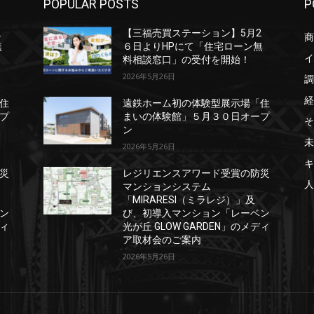
POPULAR POSTS
P
2
【三福売買ステーション】5月2
商
無
６日よりHPにて「住宅ローン無
イ
料相談窓口」の受付を開始！
2026年5月26日
調
経
住
遠鉄ホーム初の体験型展示場「住
プ
まいの体験館」５月３０日オープ
そ
ン
未
2026年5月26日
キ
災
レジリエンスアワード受賞の防災
人
マンションシステム
「MIRARESI（ミラレジ）」及
ン
び、初導入マンション「レーベン
ディ
光が丘 GLOW GARDEN」のメディ
ア取材会のご案内
2026年5月26日