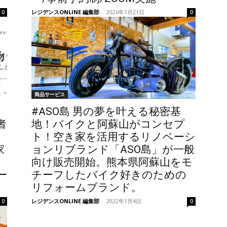
レジデンスONLINE 編集部
-
2026年1月21日
0
0
商品サービス
#ASO島 男の夢を叶える秘密基
者
地！バイクと阿蘇山がコンセプ
ト！空き家を活用するリノベーシ
家
ョンリブランド「ASO島」が一般
」
向け販売開始。熊本県阿蘇山をモ
ー
チーフしたバイク好きのための
リフォームブランド。
レジデンスONLINE 編集部
-
2022年1月4日
0
0