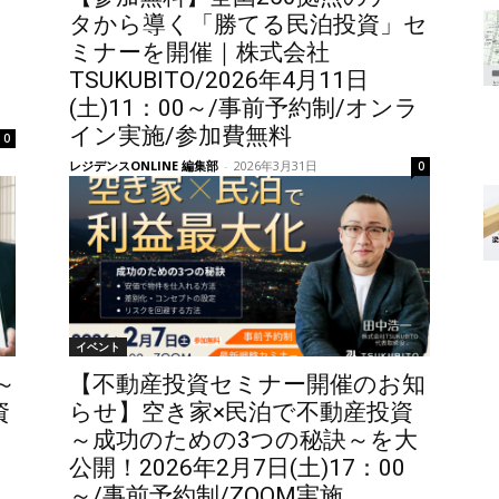
タから導く「勝てる民泊投資」セ
ミナーを開催｜株式会社
TSUKUBITO/2026年4月11日
(土)11：00～/事前予約制/オンラ
イン実施/参加費無料
0
レジデンスONLINE 編集部
-
2026年3月31日
0
イベント
～
【不動産投資セミナー開催のお知
資
らせ】空き家×民泊で不動産投資
～成功のための3つの秘訣～を大
公開！2026年2月7日(土)17：00
～/事前予約制/ZOOM実施