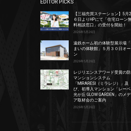
EDITOR PICKS
【三福売買ステーション】5月
６日よりHPにて「住宅ローン
料相談窓口」の受付を開始！
2026年5月26日
遠鉄ホーム初の体験型展示場「
まいの体験館」５月３０日オー
ン
2026年5月26日
レジリエンスアワード受賞の防
マンションシステム
「MIRARESI（ミラレジ）」及
び、初導入マンション「レーベ
光が丘 GLOW GARDEN」のメ
ア取材会のご案内
2026年5月26日