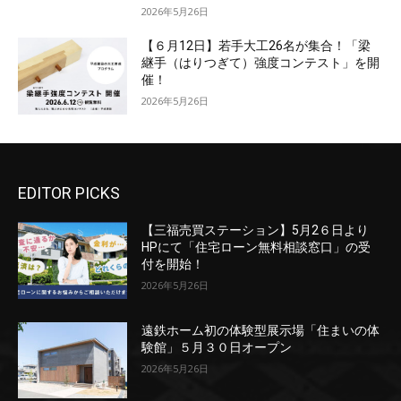
2026年5月26日
【６月12日】若手大工26名が集合！「梁
継手（はりつぎて）強度コンテスト」を開
催！
2026年5月26日
EDITOR PICKS
【三福売買ステーション】5月2６日より
HPにて「住宅ローン無料相談窓口」の受
付を開始！
2026年5月26日
遠鉄ホーム初の体験型展示場「住まいの体
験館」５月３０日オープン
2026年5月26日