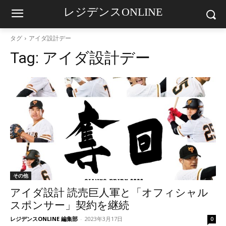
レジデンスONLINE
タグ
アイダ設計デー
Tag:
アイダ設計デー
その他
アイダ設計 読売巨人軍と「オフィシャル
スポンサー」契約を継続
レジデンスONLINE 編集部
-
2023年3月17日
0