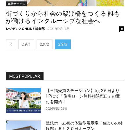
商品サービス
街づくりから社会の架け橋をつくる 誰も
が働けるインクルーシブな社会へ
レジデンスONLINE 編集部
-
2021年9月16日
0
2,971
2,972
2,973
MOST POPULAR
【三福売買ステーション】5月2６日より
HPにて「住宅ローン無料相談窓口」の受
付を開始！
2026年5月26日
遠鉄ホーム初の体験型展示場「住まいの体
験館」５月３０日オープン