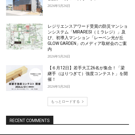
2026年5月26日
レジリエンスアワード受賞の防災マンショ
ンシステム「MIRARESI（ミラレジ）」及
び、初導入マンション「レーベン光が丘
GLOW GARDEN」のメディア取材会のご案
内
2026年5月26日
【６月12日】若手大工26名が集合！「梁
継手（はりつぎて）強度コンテスト」を開
催！
2026年5月26日
もっとロードする
RECENT COMMENTS