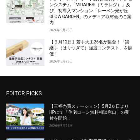
ンシステム「MIRARESI（ミラレジ）」及
び、初導入マンション「レーベン光が丘
GLOW GARDEN」のメディア取材会のご案
内
2026年5月26日
【６月12日】若手大工26名が集合！「梁
継手（はりつぎて）強度コンテスト」を開
催！
2026年5月26日
EDITOR PICKS
【三福売買ステーション】5月2６日より
HPにて「住宅ローン無料相談窓口」の受
付を開始！
2026年5月26日