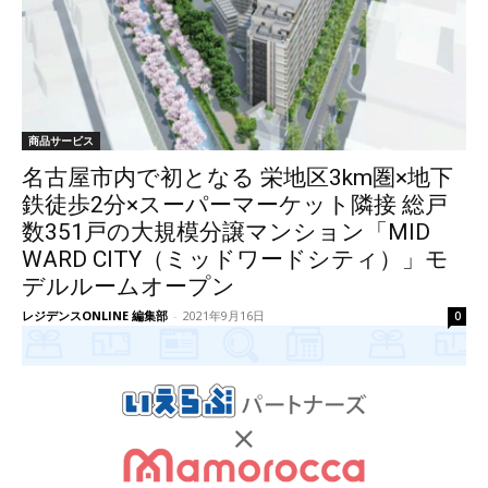
商品サービス
名古屋市内で初となる 栄地区3km圏×地下
鉄徒歩2分×スーパーマーケット隣接 総戸
数351戸の大規模分譲マンション「MID
WARD CITY（ミッドワードシティ）」モ
デルルームオープン
レジデンスONLINE 編集部
-
2021年9月16日
0