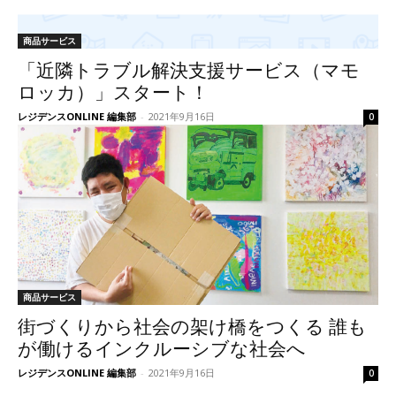
商品サービス
「近隣トラブル解決支援サービス（マモ
ロッカ）」スタート！
レジデンスONLINE 編集部
-
2021年9月16日
0
商品サービス
街づくりから社会の架け橋をつくる 誰も
が働けるインクルーシブな社会へ
レジデンスONLINE 編集部
-
2021年9月16日
0