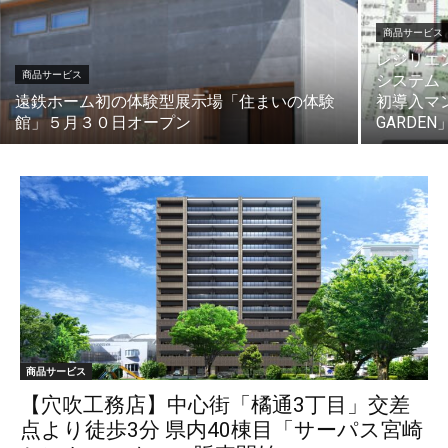
商品サービス
レジリエ
商品サービス
システム「
遠鉄ホーム初の体験型展示場「住まいの体験
初導入マ
館」５月３０日オープン
GARDE
商品サービス
【穴吹工務店】中心街「橘通3丁目」交差
点より徒歩3分 県内40棟目「サーパス宮崎