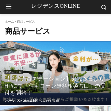
レジデンスONLINE
ホーム
商品サービス
商品サービス
商品サービス
【三福売買ステーション】5月2６日より
HPにて「住宅ローン無料相談窓口」の受
付を開始！
レジデンスONLINE 編集部
-
2026年5月26日