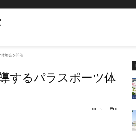
E
ツ体験会を開催
導するパラスポーツ体
865
0