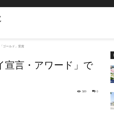
E
で「ゴールド」受賞
イ宣言・アワード」で
589
0