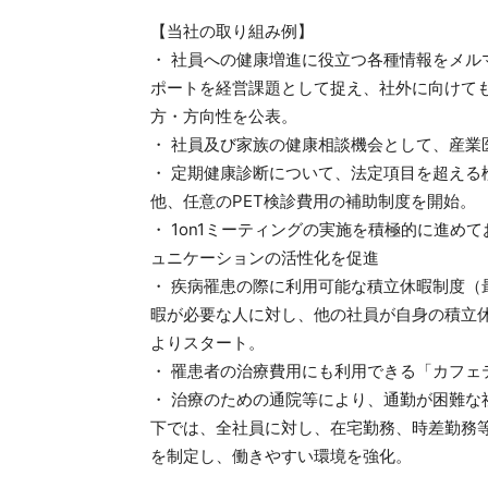
【当社の取り組み例】
・ 社員への健康増進に役立つ各種情報をメ
ポートを経営課題として捉え、社外に向けて
方・方向性を公表。
・ 社員及び家族の健康相談機会として、産業
・ 定期健康診断について、法定項目を超え
他、任意のPET検診費用の補助制度を開始。
・ 1on1ミーティングの実施を積極的に進
ュニケーションの活性化を促進
・ 疾病罹患の際に利用可能な積立休暇制度
暇が必要な人に対し、他の社員が自身の積立
よりスタート。
・ 罹患者の治療費用にも利用できる「カフェ
・ 治療のための通院等により、通勤が困難
下では、全社員に対し、在宅勤務、時差勤務
を制定し、働きやすい環境を強化。