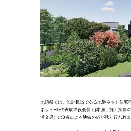
地鎮祭では、設計担当である地盤ネット住宅
ネットHD代表取締役会長 山本強、施工担当
澤文男）の3者による地鎮の儀が執り行われ