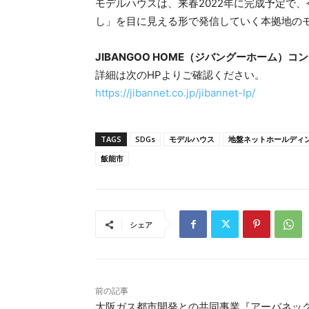
モデルハウスは、来春2022年に完成予定で
し」を目に見える形で発信していく本拠地の
JIBANGOO HOME（ジバングーホーム）
詳細は次のHPよりご確認ください。
https://jibannet.co.jp/jibannet-lp/
TAGS
SDGs
モデルハウス
地盤ネットホールディ
飯能市
シェア
前の記事
大阪ガス都市開発との共同事業『アーバネッ