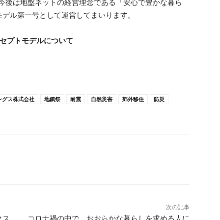
、今後は地盤ネットの経営理念である「安心で豊かな暮ら
モデル第一号として運営してまいります。
コンセプトモデルについて
ングス株式会社
地鎮祭
耐震
自然災害
郊外移住
防災
次の記事
クス
コロナ禍の中で、おおらかな暮らしを求める人に