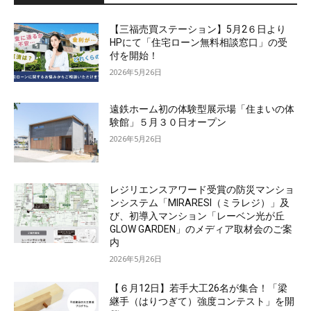
【三福売買ステーション】5月2６日より
HPにて「住宅ローン無料相談窓口」の受
付を開始！
2026年5月26日
遠鉄ホーム初の体験型展示場「住まいの体
験館」５月３０日オープン
2026年5月26日
レジリエンスアワード受賞の防災マンショ
ンシステム「MIRARESI（ミラレジ）」及
び、初導入マンション「レーベン光が丘
GLOW GARDEN」のメディア取材会のご案
内
2026年5月26日
【６月12日】若手大工26名が集合！「梁
継手（はりつぎて）強度コンテスト」を開