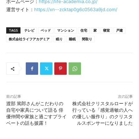
ホームページ：
https://life-academia.co.jp/
運営サイト：
https://xn--zcktap0g6c0563a9jd.com/
TAGS
テレビ
ベッド
マンション
住宅
家
寝室
戸建
株式会社ライフアカデミア
眠り
睡眠
間取り
前の記事
次の記事
渡部 篤郎さんがこだわりの
株式会社クリスタルロードが
自宅や家具について語る 俳
行っている「感覚過敏の人へ
優仲間や家族と過ごすプライ
の優しい服作り」のクリスタ
ベートの話も披露！
ルスポンサーになりました