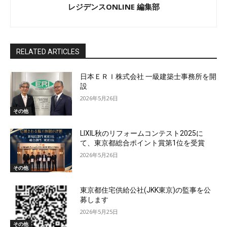
レジデンスONLINE 編集部
RELATED ARTICLES
日本ＥＲＩ株式会社 一級建築士事務所を開
設
2026年5月26日
その他
LIXIL秋のリフォームコンテスト2025に
て、東京都総合ポイント賞第1位を受賞
2026年5月26日
その他
東京都住宅供給公社(JKK東京)の監事を公
募します
2026年5月25日
その他