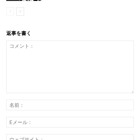
返事を書く
コ
メ
名
ン
前
ト：
E
メ
ー
ウ
ル