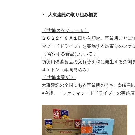
大東建託の取り組み概要
〈 実施スケジュール 〉
２０２２年８月１日から順次、事業所ごとに
マフードドライブ」を実施する最寄りのファ
〈 寄付する食品について 〉
防災用備蓄食品の入れ替え時に発生する余剰
４７トン（年間見込み）
〈 実施事業所 〉
大東建託の全国にある事業所のうち、約８割
※今後、「ファミマフードドライブ」の実施