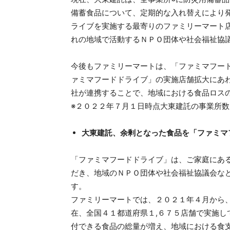
備蓄食品について、定期的な入れ替えにより
ライブを実施する最寄りのファミリーマート
れの地域で活動するＮＰＯ団体や社会福祉協
今後もファミリーマートは、「ファミマフー
ァミマフードドライブ」の実施店舗拡大にあ
社が連携することで、地域における食品ロス
※２０２２年７月１日時点大東建託の事業所数
大東建託、余剰となった食品を「ファミマ
「ファミマフードドライブ」は、ご家庭にあ
だき、地域のＮＰＯ団体や社会福祉協議会な
す。
ファミリーマートでは、２０２１年４月から
在、全国４１都道府県１,６７５店舗で実施
付できる食品の総量が増え、地域における食