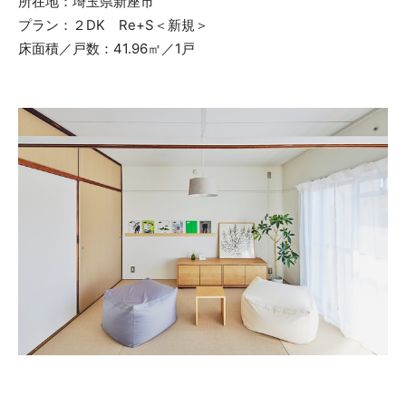
所在地：埼玉県新座市
プラン：２DK Re+S＜新規＞
床面積／戸数：41.96㎡／1戸