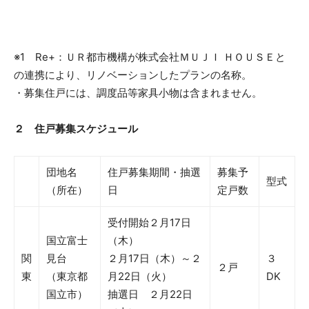
※1 Re+：ＵＲ都市機構が株式会社ＭＵＪＩ ＨＯＵＳＥと
の連携により、リノベーションしたプランの名称。
・募集住戸には、調度品等家具小物は含まれません。
２ 住戸募集スケジュール
団地名
住戸募集期間・抽選
募集予
型式
（所在）
日
定戸数
受付開始２月17日
国立富士
（木）
関
見台
２月17日（木）～２
３
２戸
東
（東京都
月22日（火）
DK
国立市）
抽選日 ２月22日