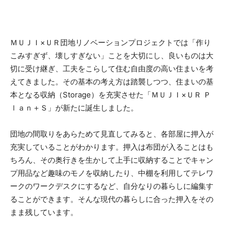
ＭＵＪＩ×ＵＲ団地リノベーションプロジェクトでは「作り
こみすぎず、壊しすぎない」ことを大切にし、良いものは大
切に受け継ぎ、工夫をこらして住む自由度の高い住まいを考
えてきました。その基本の考え方は踏襲しつつ、住まいの基
本となる収納（Storage）を充実させた「ＭＵＪＩ×ＵＲ Ｐ
ｌａｎ＋Ｓ」が新たに誕生しました。
団地の間取りをあらためて見直してみると、各部屋に押入が
充実していることがわかります。押入は布団が入ることはも
ちろん、その奥行きを生かして上手に収納することでキャン
プ用品など趣味のモノを収納したり、中棚を利用してテレワ
ークのワークデスクにするなど、自分なりの暮らしに編集す
ることができます。そんな現代の暮らしに合った押入をその
まま残しています。