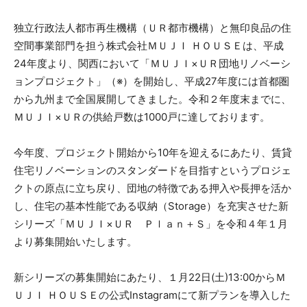
独立行政法人都市再生機構（ＵＲ都市機構）と無印良品の住
空間事業部門を担う株式会社ＭＵＪＩ ＨＯＵＳＥは、平成
24年度より、関西において「ＭＵＪＩ×ＵＲ団地リノベーシ
ョンプロジェクト」（※）を開始し、平成27年度には首都圏
から九州まで全国展開してきました。令和２年度末までに、
ＭＵＪＩ×ＵＲの供給戸数は1000戸に達しております。
今年度、プロジェクト開始から10年を迎えるにあたり、賃貸
住宅リノベーションのスタンダードを目指すというプロジェ
クトの原点に立ち戻り、団地の特徴である押入や長押を活か
し、住宅の基本性能である収納（Storage）を充実させた新
シリーズ「ＭＵＪＩ×ＵＲ Ｐｌａｎ＋Ｓ」を令和４年１月
より募集開始いたします。
新シリーズの募集開始にあたり、１月22日(土)13:00からＭ
ＵＪＩ ＨＯＵＳＥの公式Instagramにて新プランを導入した