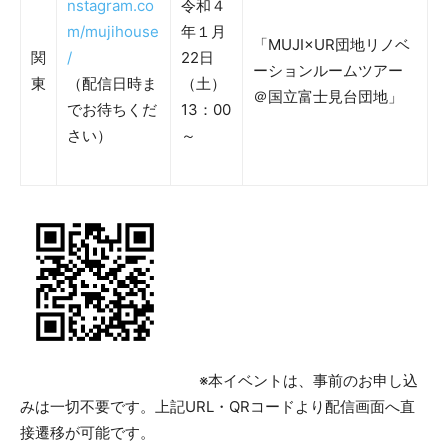
nstagram.co
令和４
m/mujihouse
年１月
「MUJI×UR団地リノベ
関
/
22日
ーションルームツアー
東
（配信日時ま
（土）
＠国立富士見台団地」
でお待ちくだ
13：00
さい）
～
※本イベントは、事前のお申し込
みは一切不要です。上記URL・QRコードより配信画面へ直
接遷移が可能です。