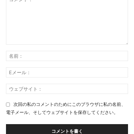
コ
名
メ
前
ン
：
E
ト
メ
：
ー
ウ
ル
ェ
：
ブ
次回の私のコメントのためにこのブラウザに私の名前、
サ
電子メール、そしてウェブサイトを保存してください。
イ
ト
：