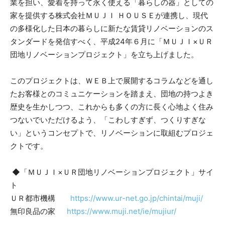
業を担い、愛着を持って永く使える「暮らしの器」としての
家を提供する株式会社ＭＵＪＩ ＨＯＵＳＥが連携し、現代
の多様化した日本の暮らしに新たな賃貸リノベーションのス
タンダードを発信すべく、平成24年６月に「ＭＵＪＩ×ＵＲ
団地リノベーションプロジェクト」を立ち上げました。
このプロジェクトは、ＷＥＢ上で展開するコラムなどを通し
たお客様とのコミュニケーションを踏まえ、団地の持つよき
歴史を生かしつつ、これからも多くの方に長く心地よく住み
つないでいただけるよう、「こわしすぎず、つくりすぎな
い」というコンセプトで、リノベーションに取組むプロジェ
クトです。
◆「ＭＵＪＩ×ＵＲ団地リノベーションプロジェクト」サイ
ト
ＵＲ都市機構
https://www.ur-net.go.jp/chintai/muji/
無印良品の家
https://www.muji.net/ie/mujiur/