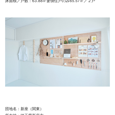
床面積／戸数：63.88㎡妻側住戸のみ65.57㎡／２戸
団地名：新座（関東）