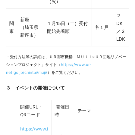
（火）
２
新座
関
１月15日（土）受付
DK
（埼玉県
各１戸
東
開始先着順
／２
新座市）
LDK
・受付方法等の詳細は、ＵＲ都市機構「ＭＵＪＩ×ＵＲ団地リノベー
ションプロジェクト」サイト（
https://www.ur-
net.go.jp/chintai/muji/
）をご覧ください。
３ イベントの開催について
開催URL・
開催日
テーマ
QRコード
時
https://www.i