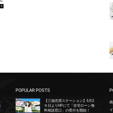
0
POPULAR POSTS
P
2
【三福売買ステーション】5月2
商
無
６日よりHPにて「住宅ローン無
イ
料相談窓口」の受付を開始！