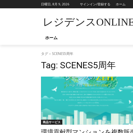
日曜日, 8月 9, 2026
サインイン/登録する
ホーム
レジデンスONLIN
ホーム
タグ
SCENES5周年
Tag:
SCENES5周年
商品サービス
環境貢献型マンションを複数販