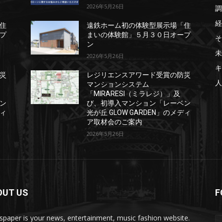
2026年5月26日
調
経
住
遠鉄ホーム初の体験型展示場「住
プ
まいの体験館」５月３０日オープ
そ
ン
未
2026年5月26日
キ
災
レジリエンスアワード受賞の防災
人
マンションシステム
「MIRARESI（ミラレジ）」及
ン
び、初導入マンション「レーベン
ディ
光が丘 GLOW GARDEN」のメディ
ア取材会のご案内
2026年5月26日
OUT US
F
paper is your news, entertainment, music fashion website.