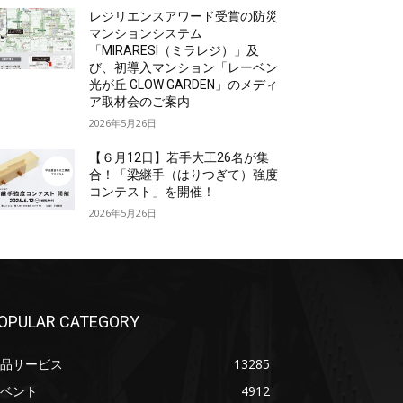
レジリエンスアワード受賞の防災
マンションシステム
「MIRARESI（ミラレジ）」及
び、初導入マンション「レーベン
光が丘 GLOW GARDEN」のメディ
ア取材会のご案内
2026年5月26日
【６月12日】若手大工26名が集
合！「梁継手（はりつぎて）強度
コンテスト」を開催！
2026年5月26日
OPULAR CATEGORY
品サービス
13285
ベント
4912