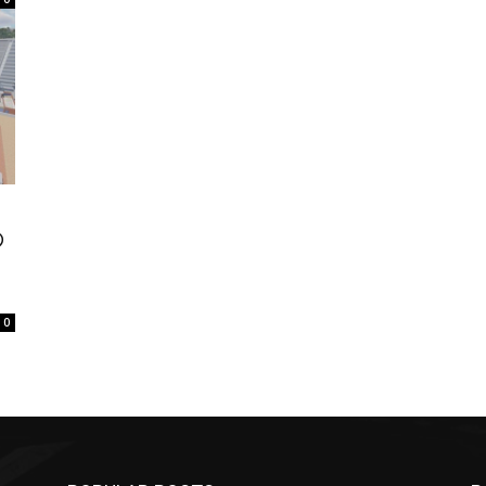
の
ェ
0