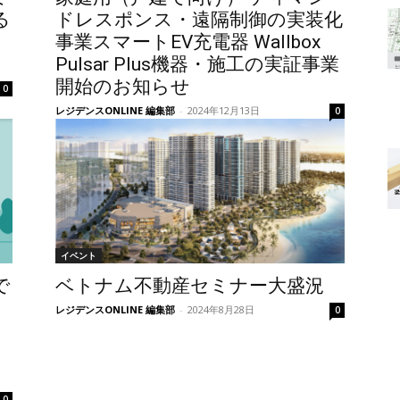
る
ドレスポンス・遠隔制御の実装化
事業スマートEV充電器 Wallbox
Pulsar Plus機器・施工の実証事業
開始のお知らせ
0
レジデンスONLINE 編集部
-
2024年12月13日
0
イベント
で
ベトナム不動産セミナー大盛況
レジデンスONLINE 編集部
-
2024年8月28日
0
0