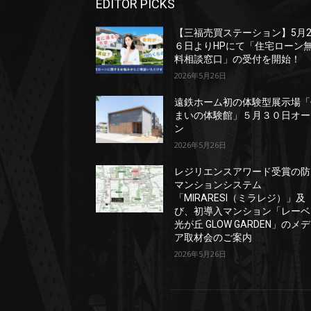
EDITOR PICKS
【三福売買ステーション】5月
６日よりHPにて「住宅ローン
料相談窓口」の受付を開始！
2026年5月26日
遠鉄ホーム初の体験型展示場「
まいの体験館」５月３０日オー
ン
2026年5月26日
レジリエンスアワード受賞の防
マンションシステム
「MIRARESI（ミラレジ）」及
び、初導入マンション「レーベ
光が丘 GLOW GARDEN」のメ
ア取材会のご案内
2026年5月26日