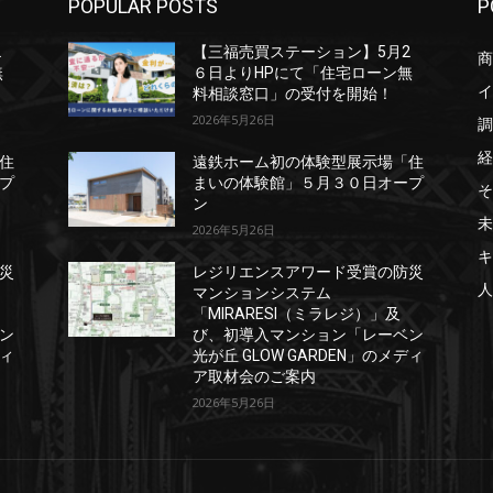
POPULAR POSTS
P
2
【三福売買ステーション】5月2
商
無
６日よりHPにて「住宅ローン無
イ
料相談窓口」の受付を開始！
2026年5月26日
調
経
住
遠鉄ホーム初の体験型展示場「住
プ
まいの体験館」５月３０日オープ
そ
ン
未
2026年5月26日
キ
災
レジリエンスアワード受賞の防災
人
マンションシステム
「MIRARESI（ミラレジ）」及
ン
び、初導入マンション「レーベン
ディ
光が丘 GLOW GARDEN」のメディ
ア取材会のご案内
2026年5月26日